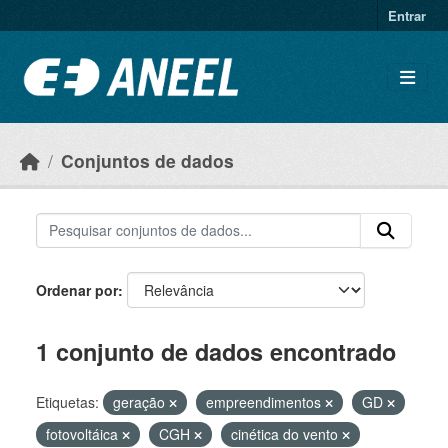
Ir para o conteúdo principal
Entrar
Conjuntos de dados
Ordenar por
1 conjunto de dados encontrado
Etiquetas:
geração
empreendimentos
GD
fotovoltáica
CGH
cinética do vento