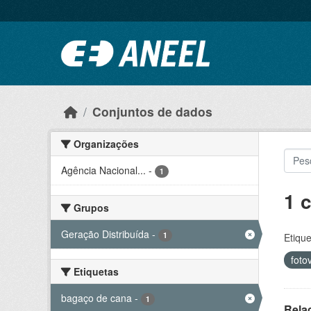
Ir para o conteúdo principal
Conjuntos de dados
Organizações
Agência Nacional...
-
1
1 
Grupos
Geração Distribuída
-
1
Etique
foto
Etiquetas
bagaço de cana
-
1
Rela