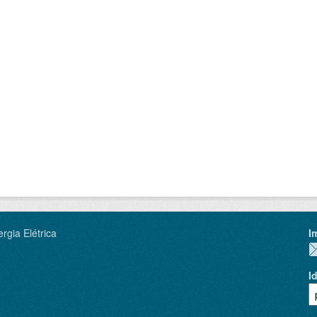
rgia Elétrica
I
I