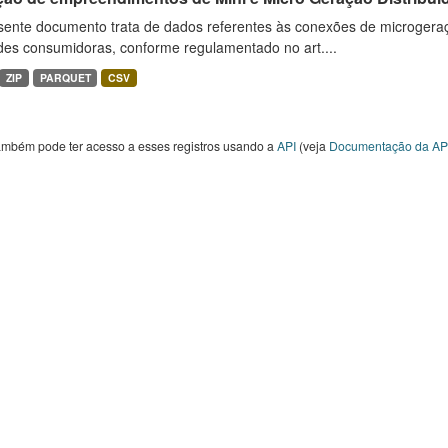
sente documento trata de dados referentes às conexões de microgera
des consumidoras, conforme regulamentado no art....
ZIP
PARQUET
CSV
ambém pode ter acesso a esses registros usando a
API
(veja
Documentação da AP