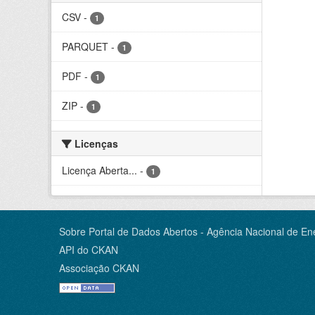
CSV
-
1
PARQUET
-
1
PDF
-
1
ZIP
-
1
Licenças
Licença Aberta...
-
1
Sobre Portal de Dados Abertos - Agência Nacional de Ene
API do CKAN
Associação CKAN