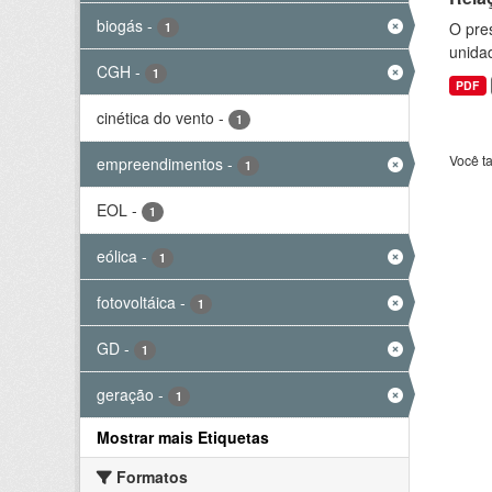
biogás
-
O pre
1
unida
CGH
-
1
PDF
cinética do vento
-
1
Você t
empreendimentos
-
1
EOL
-
1
eólica
-
1
fotovoltáica
-
1
GD
-
1
geração
-
1
Mostrar mais Etiquetas
Formatos