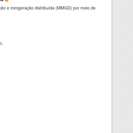
ção e minigeração distribuída (MMGD) por meio de
I
).