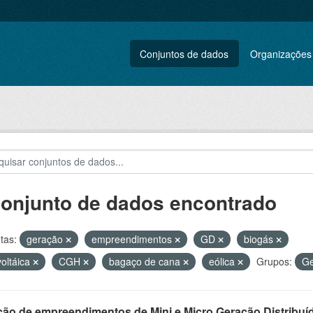
Conjuntos de dados
Organizações
conjunto de dados encontrado
tas:
geração
empreendimentos
GD
biogás
voltáica
CGH
bagaço de cana
eólica
Grupos:
Ge
ção de empreendimentos de Mini e Micro Geração Distribuí