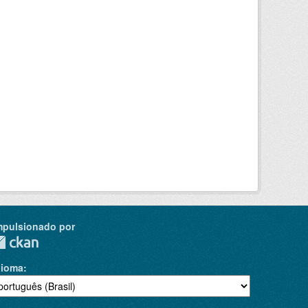
mpulsionado por
dioma