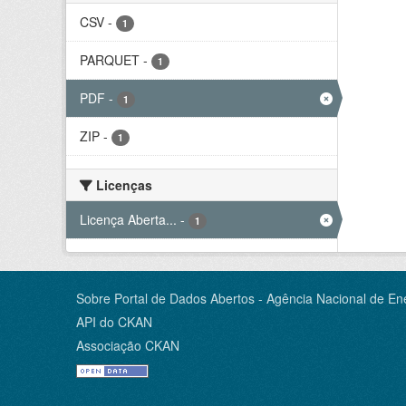
CSV
-
1
PARQUET
-
1
PDF
-
1
ZIP
-
1
Licenças
Licença Aberta...
-
1
Sobre Portal de Dados Abertos - Agência Nacional de Ene
API do CKAN
Associação CKAN