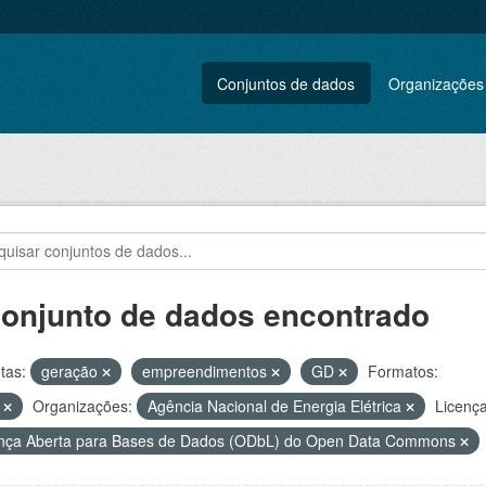
Conjuntos de dados
Organizações
conjunto de dados encontrado
tas:
geração
empreendimentos
GD
Formatos:
F
Organizações:
Agência Nacional de Energia Elétrica
Licença
nça Aberta para Bases de Dados (ODbL) do Open Data Commons