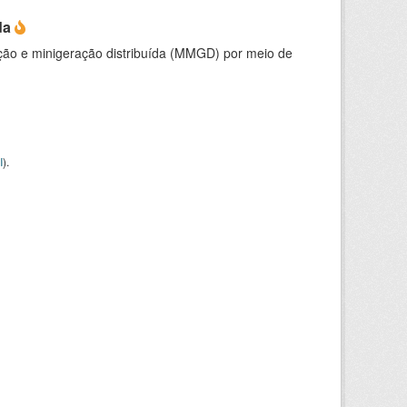
da
ção e minigeração distribuída (MMGD) por meio de
I
).