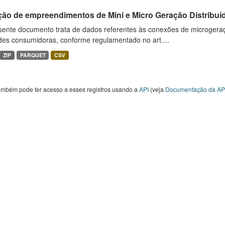
ção de empreendimentos de Mini e Micro Geração Distribuí
sente documento trata de dados referentes às conexões de microgera
des consumidoras, conforme regulamentado no art....
ZIP
PARQUET
CSV
ambém pode ter acesso a esses registros usando a
API
(veja
Documentação da AP