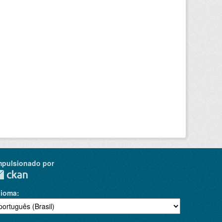
mpulsionado por
dioma