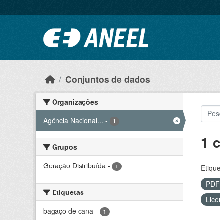
Ir para o conteúdo principal
Conjuntos de dados
Organizações
Agência Nacional...
-
1
1 
Grupos
Geração Distribuída
-
1
Etique
PD
Etiquetas
Lice
bagaço de cana
-
1