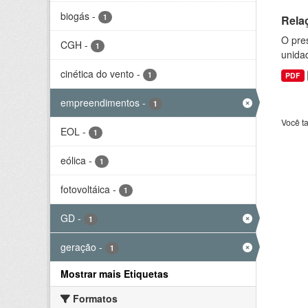
biogás
-
1
Rela
O pre
CGH
-
1
unida
cinética do vento
-
1
PDF
empreendimentos
-
1
Você t
EOL
-
1
eólica
-
1
fotovoltáica
-
1
GD
-
1
geração
-
1
Mostrar mais Etiquetas
Formatos