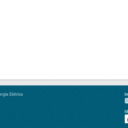
rgia Elétrica
I
I