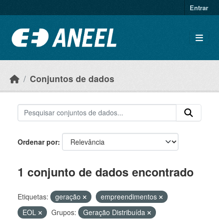
Ir para o conteúdo principal
Entrar
Conjuntos de dados
Ordenar por
1 conjunto de dados encontrado
Etiquetas:
geração
empreendimentos
EOL
Grupos:
Geração Distribuída