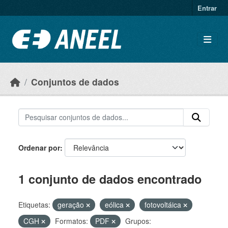
Ir para o conteúdo principal
Entrar
Conjuntos de dados
Ordenar por
1 conjunto de dados encontrado
Etiquetas:
geração
eólica
fotovoltáica
CGH
Formatos:
PDF
Grupos: