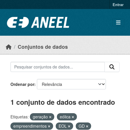
Ir para o conteúdo principal
Entrar
Conjuntos de dados
Ordenar por
1 conjunto de dados encontrado
Etiquetas:
geração
eólica
empreendimentos
EOL
GD