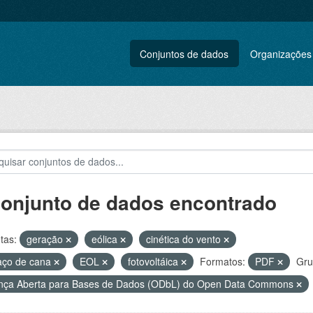
Conjuntos de dados
Organizações
conjunto de dados encontrado
tas:
geração
eólica
cinética do vento
aço de cana
EOL
fotovoltáica
Formatos:
PDF
Gru
nça Aberta para Bases de Dados (ODbL) do Open Data Commons