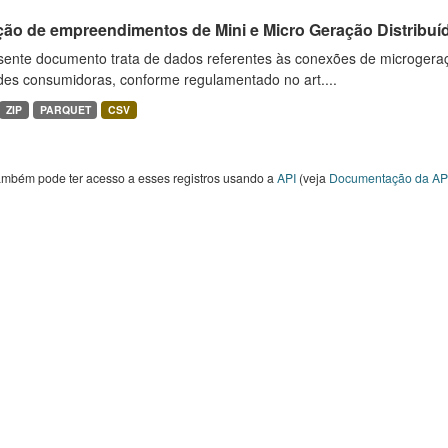
ção de empreendimentos de Mini e Micro Geração Distribuí
sente documento trata de dados referentes às conexões de microgera
des consumidoras, conforme regulamentado no art....
ZIP
PARQUET
CSV
ambém pode ter acesso a esses registros usando a
API
(veja
Documentação da AP