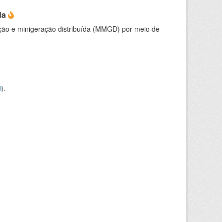
da
ção e minigeração distribuída (MMGD) por meio de
I
).