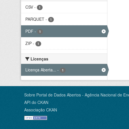
CSV
-
1
PARQUET
-
1
PDF
-
1
ZIP
-
1
Licenças
Licença Aberta...
-
1
Sobre Portal de Dados Abertos - Agência Nacional de Ene
API do CKAN
Associação CKAN