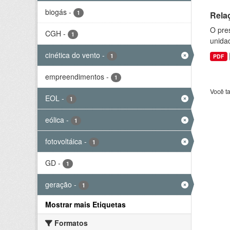
biogás
-
1
Rela
O pre
CGH
-
1
unida
cinética do vento
-
1
PDF
empreendimentos
-
1
Você t
EOL
-
1
eólica
-
1
fotovoltáica
-
1
GD
-
1
geração
-
1
Mostrar mais Etiquetas
Formatos