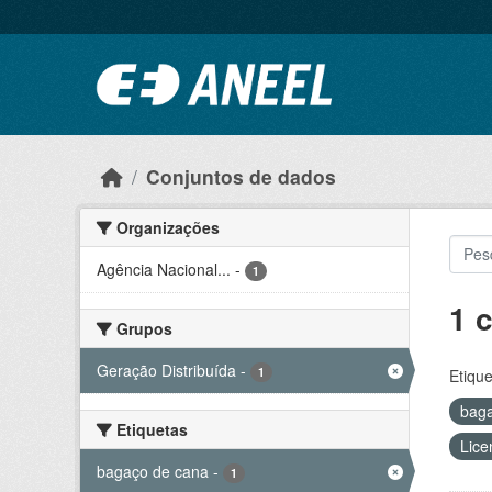
Ir para o conteúdo principal
Conjuntos de dados
Organizações
Agência Nacional...
-
1
1 
Grupos
Geração Distribuída
-
1
Etique
bag
Etiquetas
Lice
bagaço de cana
-
1