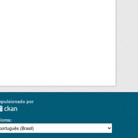
mpulsionado por
dioma