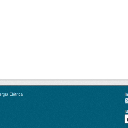
rgia Elétrica
I
I