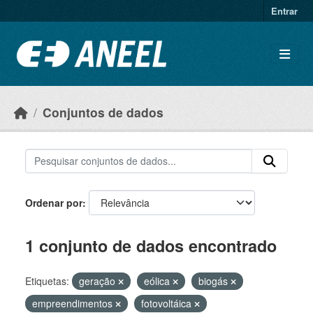
Ir para o conteúdo principal
Entrar
Conjuntos de dados
Ordenar por
1 conjunto de dados encontrado
Etiquetas:
geração
eólica
biogás
empreendimentos
fotovoltáica