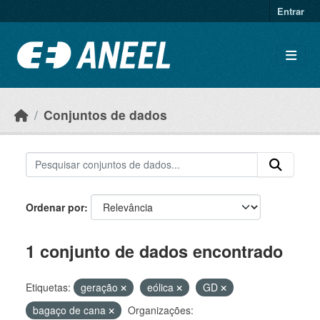
Ir para o conteúdo principal
Entrar
Conjuntos de dados
Ordenar por
1 conjunto de dados encontrado
Etiquetas:
geração
eólica
GD
bagaço de cana
Organizações: