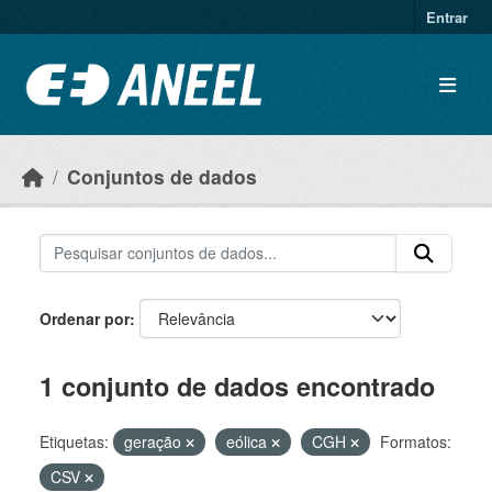
Ir para o conteúdo principal
Entrar
Conjuntos de dados
Ordenar por
1 conjunto de dados encontrado
Etiquetas:
geração
eólica
CGH
Formatos:
CSV