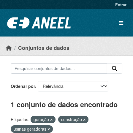
Ir para o conteúdo principal
Entrar
Conjuntos de dados
Ordenar por
1 conjunto de dados encontrado
Etiquetas:
geração
construção
usinas geradoras