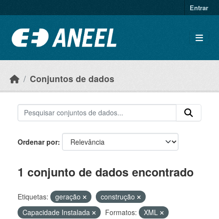
Ir para o conteúdo principal
Entrar
Conjuntos de dados
Ordenar por
1 conjunto de dados encontrado
Etiquetas:
geração
construção
Capacidade Instalada
Formatos:
XML