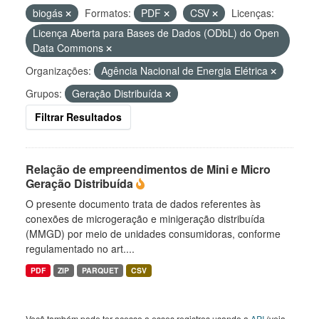
biogás
Formatos:
PDF
CSV
Licenças:
Licença Aberta para Bases de Dados (ODbL) do Open
Data Commons
Organizações:
Agência Nacional de Energia Elétrica
Grupos:
Geração Distribuída
Filtrar Resultados
Relação de empreendimentos de Mini e Micro
Geração Distribuída
O presente documento trata de dados referentes às
conexões de microgeração e minigeração distribuída
(MMGD) por meio de unidades consumidoras, conforme
regulamentado no art....
PDF
ZIP
PARQUET
CSV
Você também pode ter acesso a esses registros usando a
API
(veja