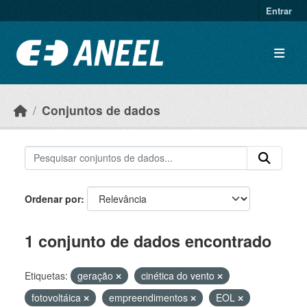
Ir para o conteúdo principal
Entrar
Conjuntos de dados
Ordenar por
1 conjunto de dados encontrado
Etiquetas:
geração
cinética do vento
fotovoltáica
empreendimentos
EOL