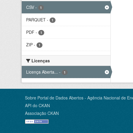
CSV
-
1
PARQUET
-
1
PDF
-
1
ZIP
-
1
Licenças
Licença Aberta...
-
1
Sobre Portal de Dados Abertos - Agência Nacional de Ene
API do CKAN
Associação CKAN