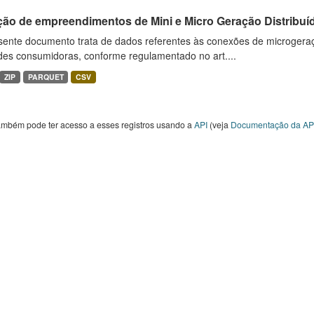
ção de empreendimentos de Mini e Micro Geração Distribuí
sente documento trata de dados referentes às conexões de microgera
des consumidoras, conforme regulamentado no art....
ZIP
PARQUET
CSV
ambém pode ter acesso a esses registros usando a
API
(veja
Documentação da AP