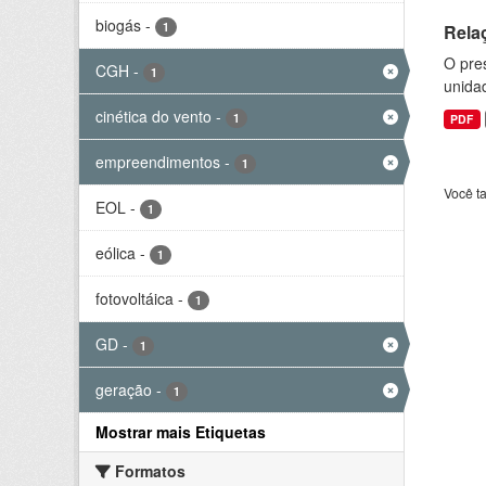
biogás
-
1
Rela
O pre
CGH
-
1
unida
cinética do vento
-
1
PDF
empreendimentos
-
1
Você t
EOL
-
1
eólica
-
1
fotovoltáica
-
1
GD
-
1
geração
-
1
Mostrar mais Etiquetas
Formatos