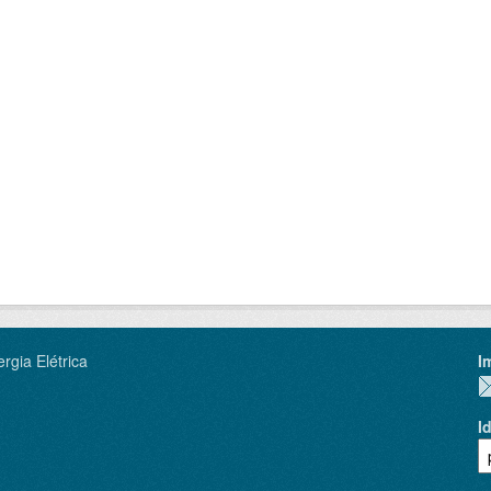
rgia Elétrica
I
I