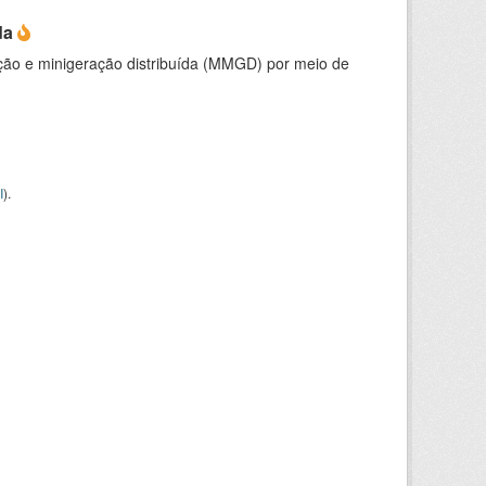
da
ção e minigeração distribuída (MMGD) por meio de
I
).