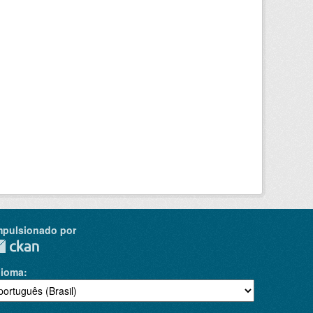
mpulsionado por
dioma