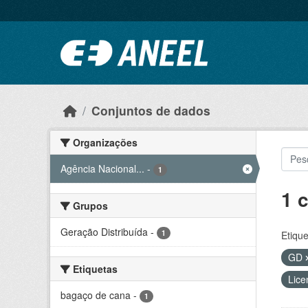
Ir para o conteúdo principal
Conjuntos de dados
Organizações
Agência Nacional...
-
1
1 
Grupos
Geração Distribuída
-
1
Etique
GD
Etiquetas
Lice
bagaço de cana
-
1