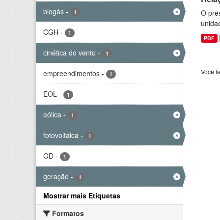
biogás
-
O pre
1
unida
CGH
-
1
PDF
cinética do vento
-
1
Você t
empreendimentos
-
1
EOL
-
1
eólica
-
1
fotovoltáica
-
1
GD
-
1
geração
-
1
Mostrar mais Etiquetas
Formatos