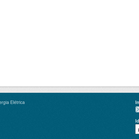
rgia Elétrica
I
I