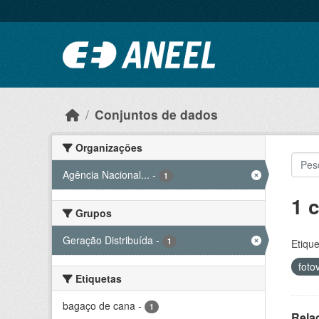
Ir para o conteúdo principal
Conjuntos de dados
Organizações
Agência Nacional...
-
1
1 
Grupos
Geração Distribuída
-
1
Etique
foto
Etiquetas
bagaço de cana
-
1
Rela