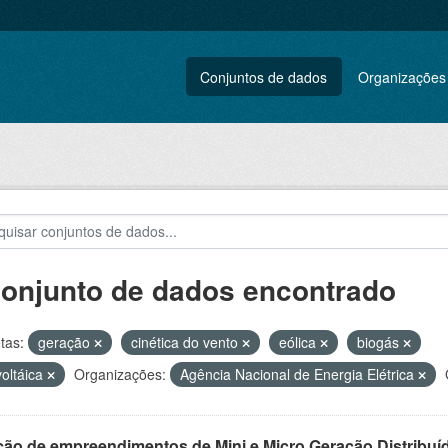
Conjuntos de dados
Organizações
conjunto de dados encontrado
tas:
geração
cinética do vento
eólica
biogás
voltáica
Organizações:
Agência Nacional de Energia Elétrica
ção de empreendimentos de Mini e Micro Geração Distribuí