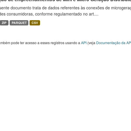
sente documento trata de dados referentes às conexões de microgera
des consumidoras, conforme regulamentado no art....
ZIP
PARQUET
CSV
ambém pode ter acesso a esses registros usando a
API
(veja
Documentação da AP