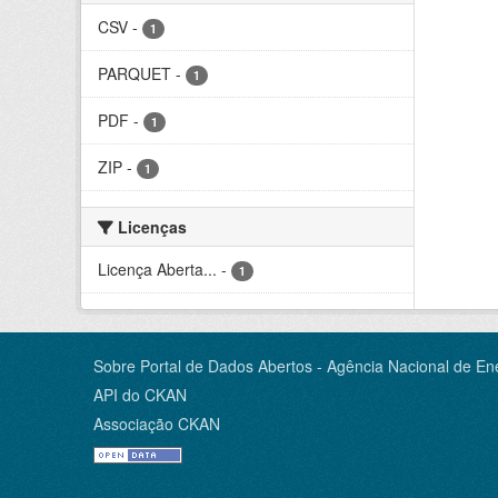
CSV
-
1
PARQUET
-
1
PDF
-
1
ZIP
-
1
Licenças
Licença Aberta...
-
1
Sobre Portal de Dados Abertos - Agência Nacional de Ene
API do CKAN
Associação CKAN