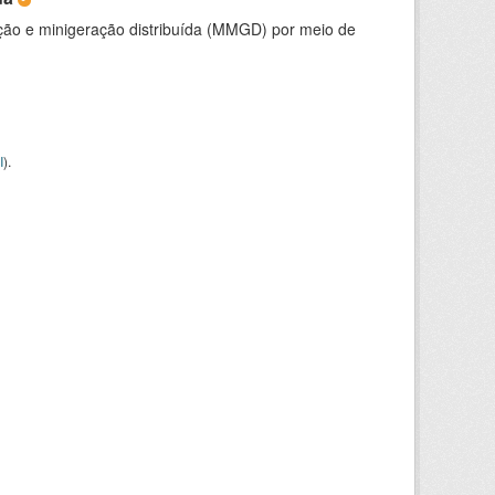
ção e minigeração distribuída (MMGD) por meio de
I
).