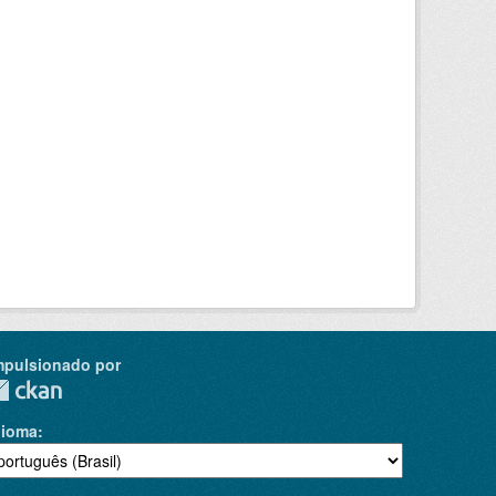
mpulsionado por
dioma