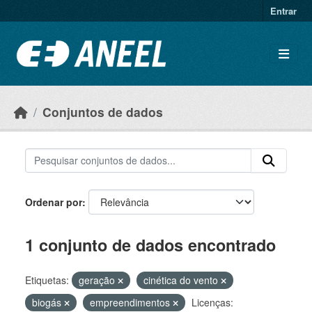
Ir para o conteúdo principal
Entrar
Conjuntos de dados
Ordenar por
1 conjunto de dados encontrado
Etiquetas:
geração
cinética do vento
biogás
empreendimentos
Licenças: