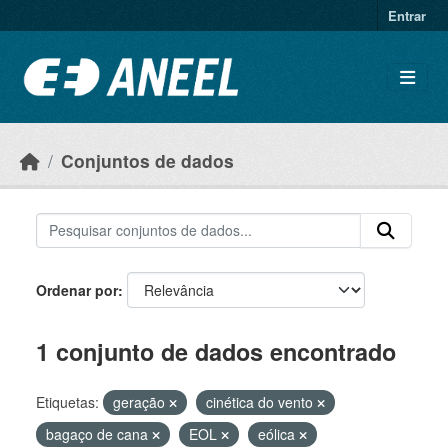
Ir para o conteúdo principal
Entrar
Conjuntos de dados
Ordenar por
1 conjunto de dados encontrado
Etiquetas:
geração
cinética do vento
bagaço de cana
EOL
eólica