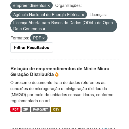
empreendimentos
Organizações:
Agência Nacional de Energia Elétrica
Licenças:
Licença Aberta para Bases de Dados (ODbL) do Open
Data Commons
Formatos:
PDF
Filtrar Resultados
Relação de empreendimentos de Mini e Micro
Geração Distribuída
O presente documento trata de dados referentes às
conexões de microgeração e minigeração distribuída
(MMGD) por meio de unidades consumidoras, conforme
regulamentado no art....
PDF
ZIP
PARQUET
CSV
Você também pode ter acesso a esses registros usando a
API
(veja