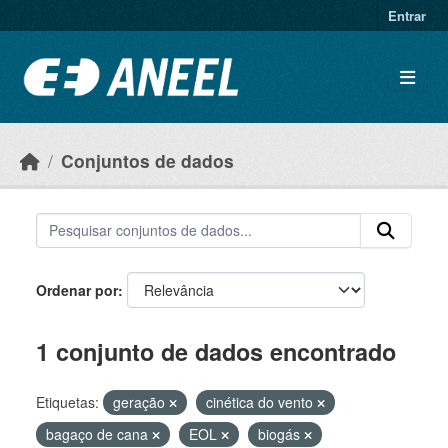
Ir para o conteúdo principal
Entrar
Conjuntos de dados
Ordenar por
1 conjunto de dados encontrado
Etiquetas:
geração
cinética do vento
bagaço de cana
EOL
biogás