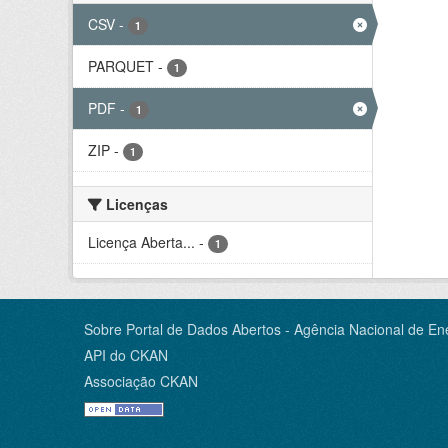
CSV
-
1
PARQUET
-
1
PDF
-
1
ZIP
-
1
Licenças
Licença Aberta...
-
1
Sobre Portal de Dados Abertos - Agência Nacional de Ene
API do CKAN
Associação CKAN