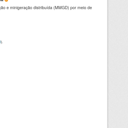
ção e minigeração distribuída (MMGD) por meio de
I
).