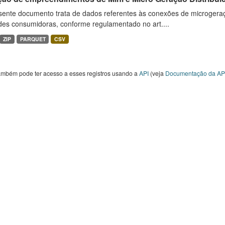
sente documento trata de dados referentes às conexões de microgera
des consumidoras, conforme regulamentado no art....
ZIP
PARQUET
CSV
ambém pode ter acesso a esses registros usando a
API
(veja
Documentação da AP