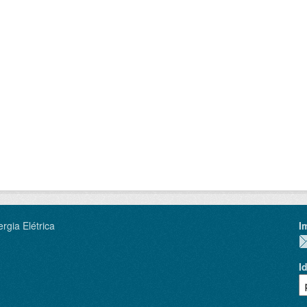
rgia Elétrica
I
I