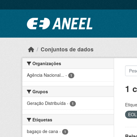
Ir para o conteúdo principal
Conjuntos de dados
Organizações
Agência Nacional...
-
1
1 
Grupos
Geração Distribuída
-
1
Etique
EO
Etiquetas
bagaço de cana
-
1
Rela