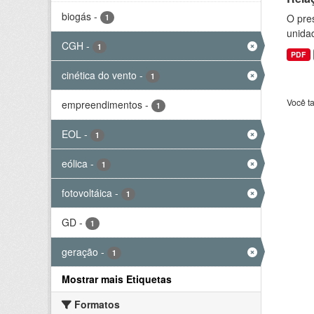
biogás
-
O pre
1
unida
CGH
-
1
PDF
cinética do vento
-
1
Você t
empreendimentos
-
1
EOL
-
1
eólica
-
1
fotovoltáica
-
1
GD
-
1
geração
-
1
Mostrar mais Etiquetas
Formatos