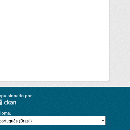
mpulsionado por
dioma