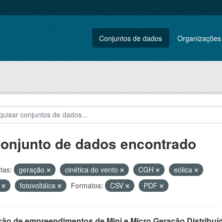
Conjuntos de dados
Organizações
conjunto de dados encontrado
tas:
geração
cinética do vento
CGH
eólica
L
fotovoltáica
Formatos:
CSV
PDF
ção de empreendimentos de Mini e Micro Geração Distribuí