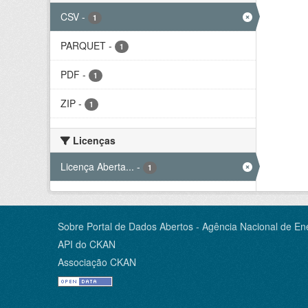
CSV
-
1
PARQUET
-
1
PDF
-
1
ZIP
-
1
Licenças
Licença Aberta...
-
1
Sobre Portal de Dados Abertos - Agência Nacional de Ene
API do CKAN
Associação CKAN