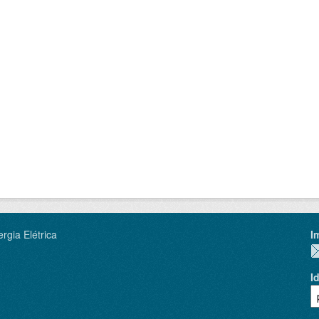
rgia Elétrica
I
I