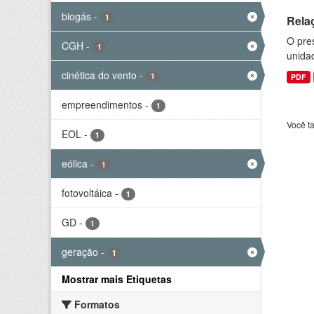
biogás
-
1
Rela
O pre
CGH
-
1
unida
cinética do vento
-
1
PDF
empreendimentos
-
1
Você t
EOL
-
1
eólica
-
1
fotovoltáica
-
1
GD
-
1
geração
-
1
Mostrar mais Etiquetas
Formatos