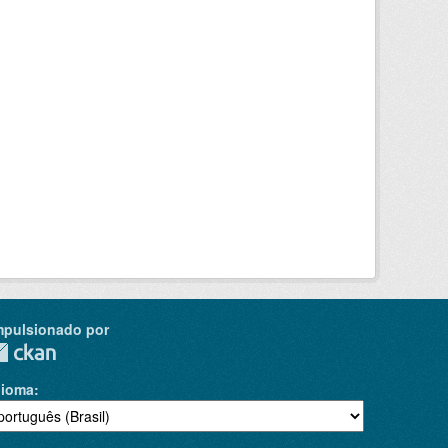
mpulsionado por
dioma