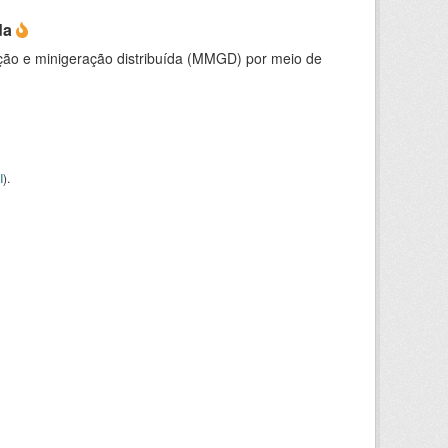
da
ção e minigeração distribuída (MMGD) por meio de
I
).