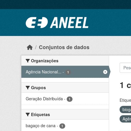
Ir para o conteúdo principal
Conjuntos de dados
Organizações
Agência Nacional...
-
1
1 
Grupos
Geração Distribuída
-
1
Etique
bio
Etiquetas
Agên
bagaço de cana
-
1