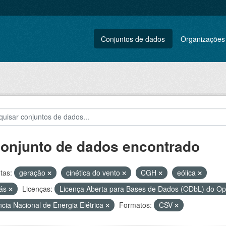
Conjuntos de dados
Organizações
conjunto de dados encontrado
tas:
geração
cinética do vento
CGH
eólica
gás
Licenças:
Licença Aberta para Bases de Dados (ODbL) do 
cia Nacional de Energia Elétrica
Formatos:
CSV