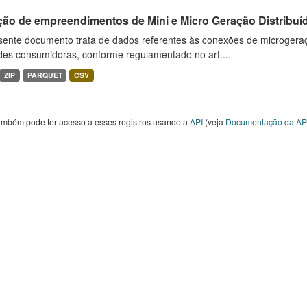
ção de empreendimentos de Mini e Micro Geração Distribuí
sente documento trata de dados referentes às conexões de microgera
des consumidoras, conforme regulamentado no art....
ZIP
PARQUET
CSV
ambém pode ter acesso a esses registros usando a
API
(veja
Documentação da AP