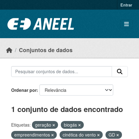
Ir para o conteúdo principal
Entrar
Conjuntos de dados
Ordenar por
1 conjunto de dados encontrado
Etiquetas:
geração
biogás
empreendimentos
cinética do vento
GD