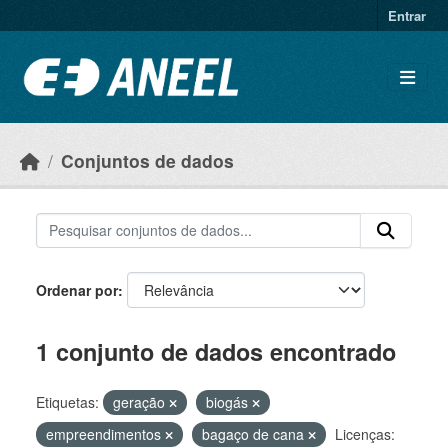
Ir para o conteúdo principal
Entrar
Conjuntos de dados
Ordenar por
1 conjunto de dados encontrado
Etiquetas:
geração
biogás
empreendimentos
bagaço de cana
Licenças: