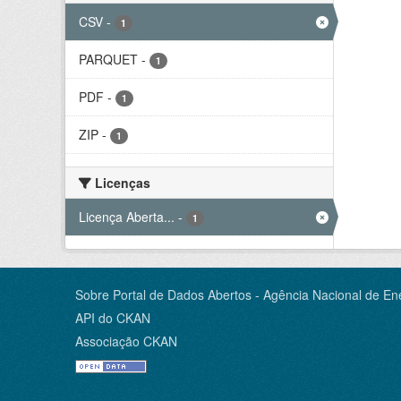
CSV
-
1
PARQUET
-
1
PDF
-
1
ZIP
-
1
Licenças
Licença Aberta...
-
1
Sobre Portal de Dados Abertos - Agência Nacional de Ene
API do CKAN
Associação CKAN