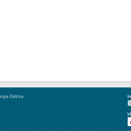
rgia Elétrica
I
I