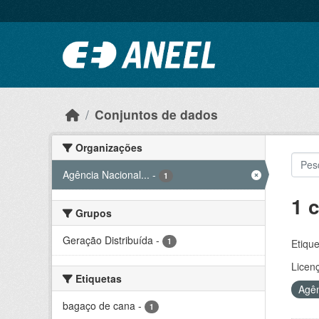
Ir para o conteúdo principal
Conjuntos de dados
Organizações
Agência Nacional...
-
1
1 
Grupos
Geração Distribuída
-
1
Etique
Licen
Etiquetas
Agên
bagaço de cana
-
1