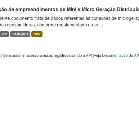
ção de empreendimentos de Mini e Micro Geração Distribuí
sente documento trata de dados referentes às conexões de microgera
des consumidoras, conforme regulamentado no art....
ZIP
PARQUET
CSV
ambém pode ter acesso a esses registros usando a
API
(veja
Documentação da AP