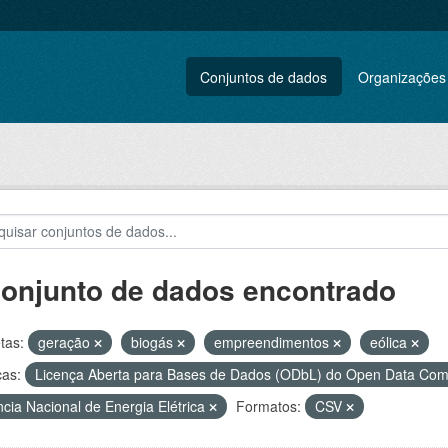
Conjuntos de dados
Organizações
conjunto de dados encontrado
tas:
geração
biogás
empreendimentos
eólica
ças:
Licença Aberta para Bases de Dados (ODbL) do Open Data C
cia Nacional de Energia Elétrica
Formatos:
CSV