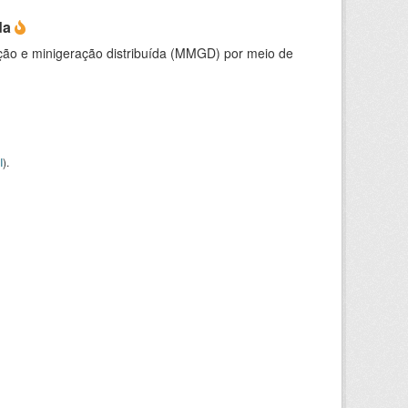
da
ção e minigeração distribuída (MMGD) por meio de
I
).