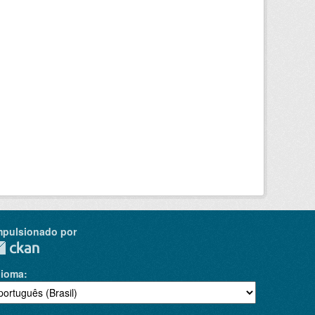
mpulsionado por
dioma