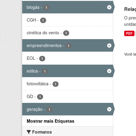
biogás
-
1
Rela
O pre
CGH
-
1
unida
cinética do vento
-
1
PDF
empreendimentos
-
1
Você t
EOL
-
1
eólica
-
1
fotovoltáica
-
1
GD
-
1
geração
-
1
Mostrar mais Etiquetas
Formatos