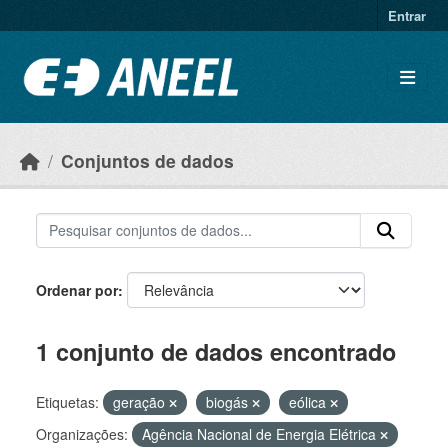
Ir para o conteúdo principal
Entrar
Conjuntos de dados
Ordenar por
1 conjunto de dados encontrado
Etiquetas:
geração
biogás
eólica
Organizações:
Agência Nacional de Energia Elétrica