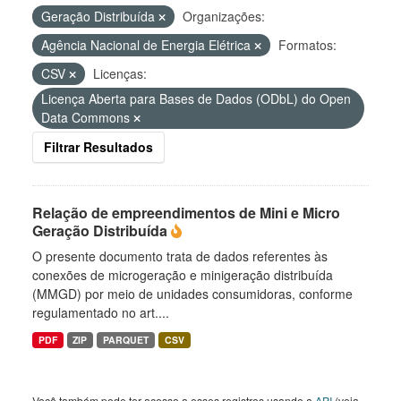
Geração Distribuída
Organizações:
Agência Nacional de Energia Elétrica
Formatos:
CSV
Licenças:
Licença Aberta para Bases de Dados (ODbL) do Open
Data Commons
Filtrar Resultados
Relação de empreendimentos de Mini e Micro
Geração Distribuída
O presente documento trata de dados referentes às
conexões de microgeração e minigeração distribuída
(MMGD) por meio de unidades consumidoras, conforme
regulamentado no art....
PDF
ZIP
PARQUET
CSV
Você também pode ter acesso a esses registros usando a
API
(veja