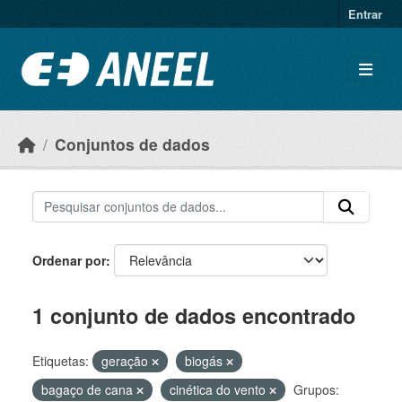
Ir para o conteúdo principal
Entrar
Conjuntos de dados
Ordenar por
1 conjunto de dados encontrado
Etiquetas:
geração
biogás
bagaço de cana
cinética do vento
Grupos: