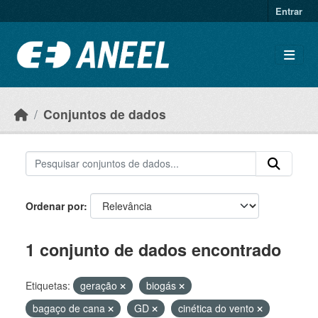
Ir para o conteúdo principal
Entrar
Conjuntos de dados
Ordenar por
1 conjunto de dados encontrado
Etiquetas:
geração
biogás
bagaço de cana
GD
cinética do vento