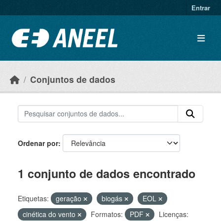
Ir para o conteúdo principal
Entrar
Conjuntos de dados
Ordenar por
1 conjunto de dados encontrado
Etiquetas:
geração
biogás
EOL
cinética do vento
Formatos:
PDF
Licenças: