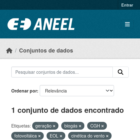
Ir para o conteúdo principal
Entrar
Conjuntos de dados
Ordenar por
1 conjunto de dados encontrado
Etiquetas:
geração
biogás
CGH
fotovoltáica
EOL
cinética do vento