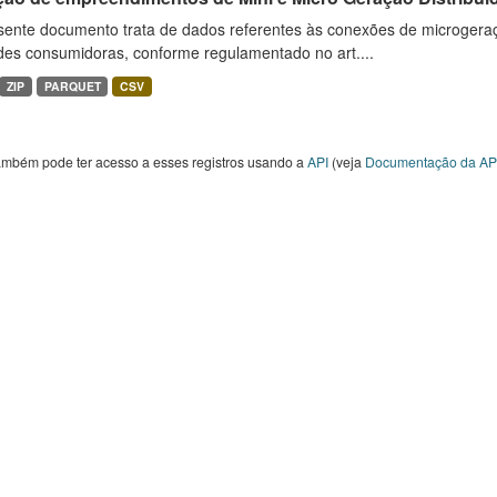
sente documento trata de dados referentes às conexões de microgera
des consumidoras, conforme regulamentado no art....
ZIP
PARQUET
CSV
ambém pode ter acesso a esses registros usando a
API
(veja
Documentação da AP