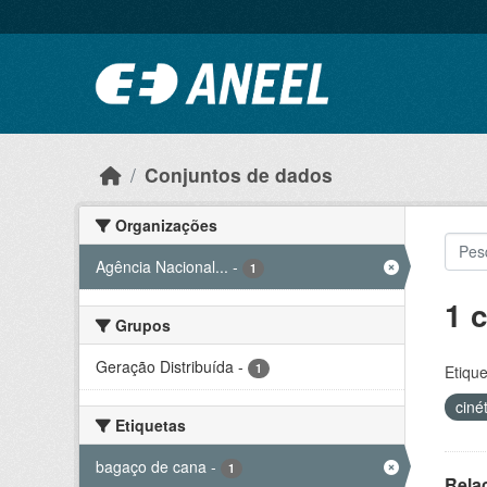
Ir para o conteúdo principal
Conjuntos de dados
Organizações
Agência Nacional...
-
1
1 
Grupos
Geração Distribuída
-
1
Etique
ciné
Etiquetas
bagaço de cana
-
1
Rela