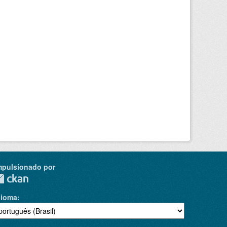
mpulsionado por
dioma