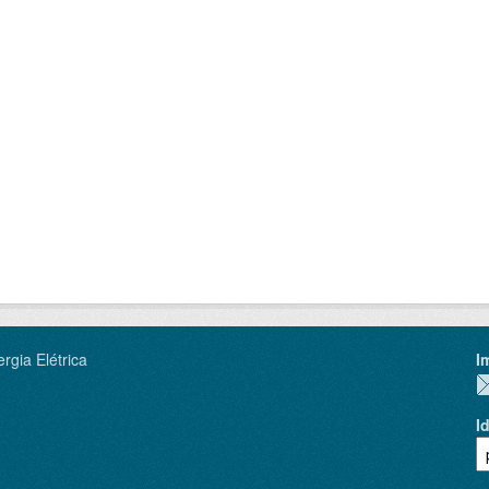
rgia Elétrica
I
I