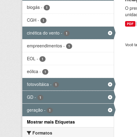
biogás
-
O pre
1
unida
CGH
-
1
PDF
cinética do vento
-
1
Você t
empreendimentos
-
1
EOL
-
1
eólica
-
1
fotovoltáica
-
1
GD
-
1
geração
-
1
Mostrar mais Etiquetas
Formatos