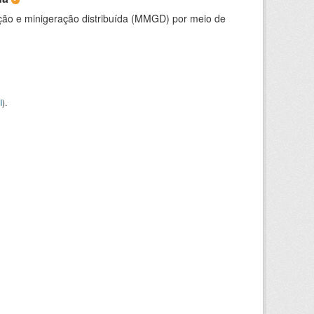
ção e minigeração distribuída (MMGD) por meio de
I
).