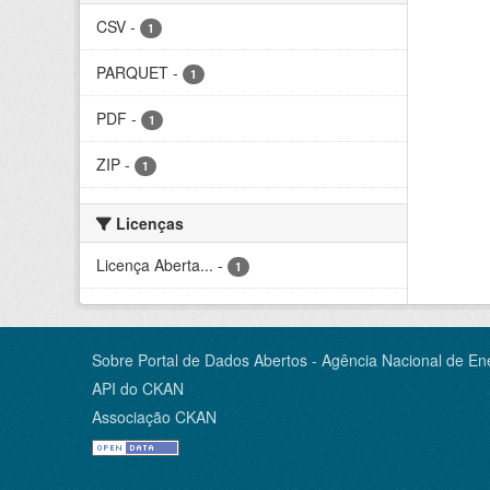
CSV
-
1
PARQUET
-
1
PDF
-
1
ZIP
-
1
Licenças
Licença Aberta...
-
1
Sobre Portal de Dados Abertos - Agência Nacional de Ene
API do CKAN
Associação CKAN