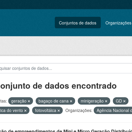
Conjuntos de dados
Organizações
conjunto de dados encontrado
tas:
geração
bagaço de cana
minigeração
GD
tica do vento
fotovoltáica
Organizações:
Agência Nacional d
ção de empreendimentos de Mini e Micro Geração Distribuí