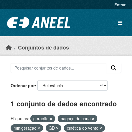
Ir para o conteúdo principal
Entrar
Conjuntos de dados
Ordenar por
1 conjunto de dados encontrado
Etiquetas:
geração
bagaço de cana
minigeração
GD
cinética do vento