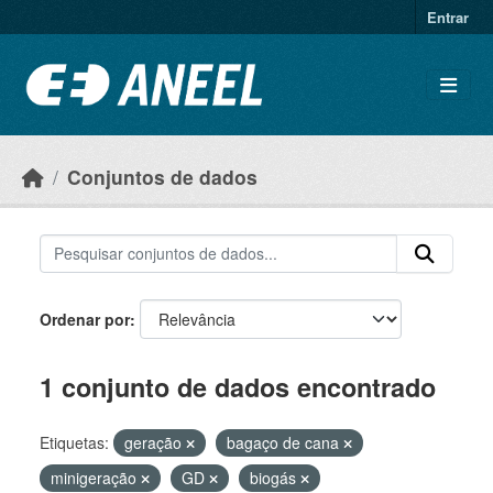
Ir para o conteúdo principal
Entrar
Conjuntos de dados
Ordenar por
1 conjunto de dados encontrado
Etiquetas:
geração
bagaço de cana
minigeração
GD
biogás