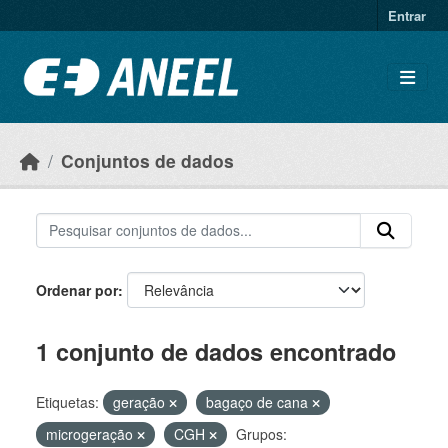
Ir para o conteúdo principal
Entrar
Conjuntos de dados
Ordenar por
1 conjunto de dados encontrado
Etiquetas:
geração
bagaço de cana
microgeração
CGH
Grupos: