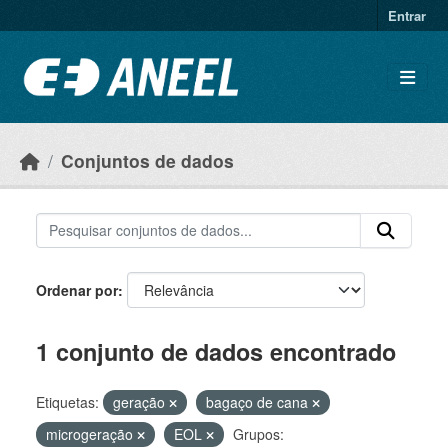
Ir para o conteúdo principal
Entrar
Conjuntos de dados
Ordenar por
1 conjunto de dados encontrado
Etiquetas:
geração
bagaço de cana
microgeração
EOL
Grupos: