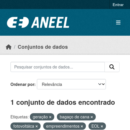
Ir para o conteúdo principal
Entrar
Conjuntos de dados
Ordenar por
1 conjunto de dados encontrado
Etiquetas:
geração
bagaço de cana
fotovoltáica
empreendimentos
EOL