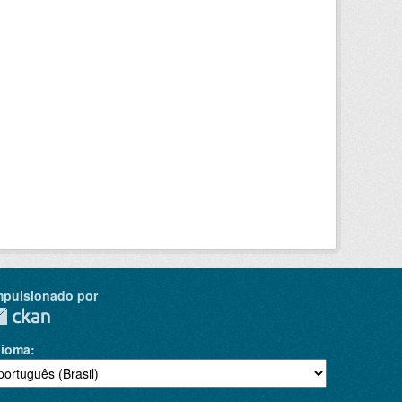
mpulsionado por
dioma