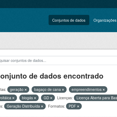
Conjuntos de dados
Organizações
conjunto de dados encontrado
tas:
geração
bagaço de cana
empreendimentos
voltáica
biogás
GD
Licenças:
Licença Aberta para B
s:
Geração Distribuída
Formatos:
PDF