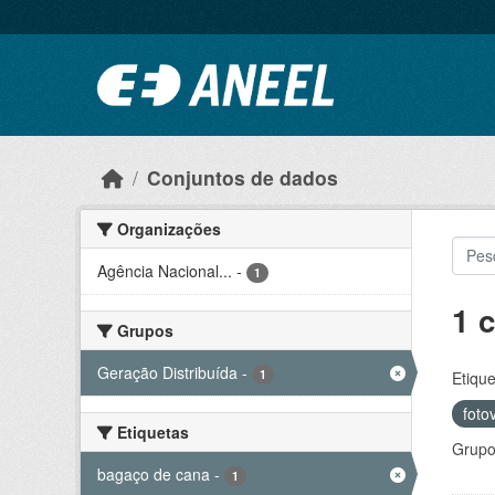
Ir para o conteúdo principal
Conjuntos de dados
Organizações
Agência Nacional...
-
1
1 
Grupos
Geração Distribuída
-
1
Etique
foto
Etiquetas
Grupo
bagaço de cana
-
1