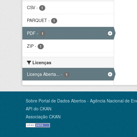
CSV
-
1
PARQUET
-
1
PDF
-
1
ZIP
-
1
Licenças
Licença Aberta...
-
1
Sobre Portal de Dados Abertos - Agência Nacional de Ene
API do CKAN
Associação CKAN