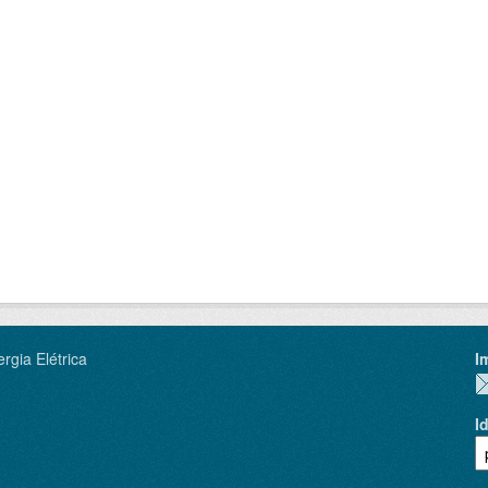
rgia Elétrica
I
I