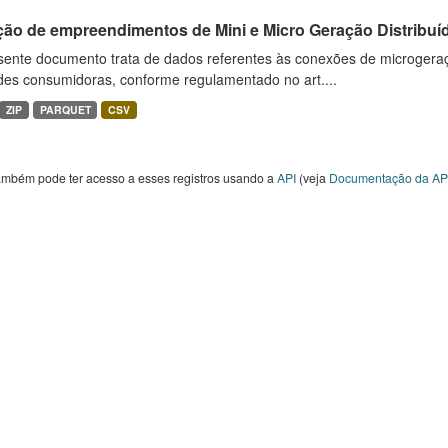
ção de empreendimentos de Mini e Micro Geração Distribuí
sente documento trata de dados referentes às conexões de microgera
des consumidoras, conforme regulamentado no art....
ZIP
PARQUET
CSV
ambém pode ter acesso a esses registros usando a
API
(veja
Documentação da AP