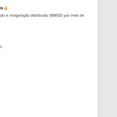
da
ção e minigeração distribuída (MMGD) por meio de
I
).