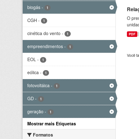
biogás
-
1
Rela
O pre
CGH
-
1
unida
cinética do vento
-
1
PDF
empreendimentos
-
1
Você t
EOL
-
1
eólica
-
1
fotovoltáica
-
1
GD
-
1
geração
-
1
Mostrar mais Etiquetas
Formatos