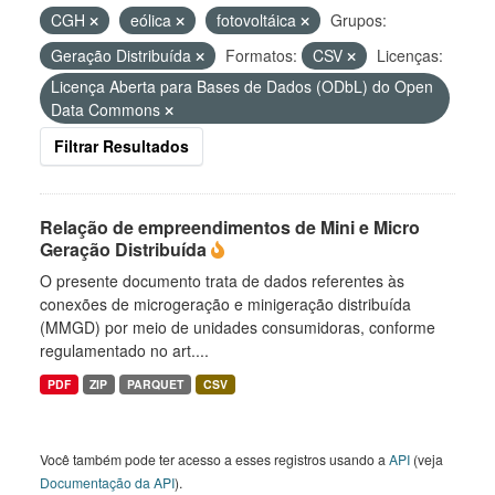
CGH
eólica
fotovoltáica
Grupos:
Geração Distribuída
Formatos:
CSV
Licenças:
Licença Aberta para Bases de Dados (ODbL) do Open
Data Commons
Filtrar Resultados
Relação de empreendimentos de Mini e Micro
Geração Distribuída
O presente documento trata de dados referentes às
conexões de microgeração e minigeração distribuída
(MMGD) por meio de unidades consumidoras, conforme
regulamentado no art....
PDF
ZIP
PARQUET
CSV
Você também pode ter acesso a esses registros usando a
API
(veja
Documentação da API
).