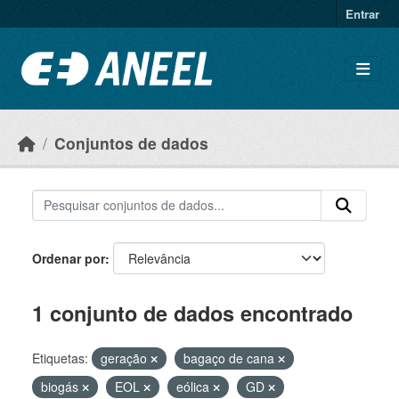
Ir para o conteúdo principal
Entrar
Conjuntos de dados
Ordenar por
1 conjunto de dados encontrado
Etiquetas:
geração
bagaço de cana
biogás
EOL
eólica
GD