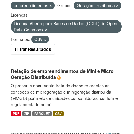
empreendimentos
Grupos:
Geração Distribuída
Licenças:
Licença Aberta para Bases de Dados (ODbL) do Open
Data Commons
Formatos:
CSV
Filtrar Resultados
Relação de empreendimentos de Mini e Micro
Geração Distribuída
O presente documento trata de dados referentes às
conexões de microgeração e minigeração distribuída
(MMGD) por meio de unidades consumidoras, conforme
regulamentado no art....
PDF
ZIP
PARQUET
CSV
Você também pode ter acesso a esses registros usando a
API
(veja