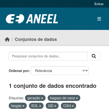
Ir para o conteúdo principal
Entrar
Conjuntos de dados
Ordenar por
1 conjunto de dados encontrado
Etiquetas:
geração
bagaço de cana
biogás
EOL
GD
CGH