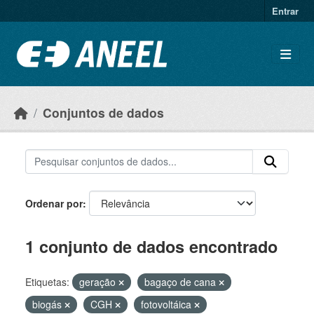
Ir para o conteúdo principal
Entrar
Conjuntos de dados
Ordenar por
1 conjunto de dados encontrado
Etiquetas:
geração
bagaço de cana
biogás
CGH
fotovoltáica