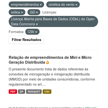
empreendimentos
cinética do vento
eólica
GD
Licenças:
Licença Aberta para Bases de Dados (ODbL) do Open
Data Commons
Formatos:
CSV
Filtrar Resultados
Relação de empreendimentos de Mini e Micro
Geração Distribuída
O presente documento trata de dados referentes às
conexões de microgeração e minigeração distribuída
(MMGD) por meio de unidades consumidoras, conforme
regulamentado no art....
PDF
ZIP
PARQUET
CSV
Você também pode ter acesso a esses registros usando a
API
(veja