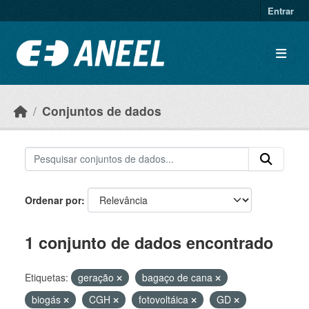
Ir para o conteúdo principal
Entrar
Conjuntos de dados
Ordenar por
1 conjunto de dados encontrado
Etiquetas:
geração
bagaço de cana
biogás
CGH
fotovoltáica
GD