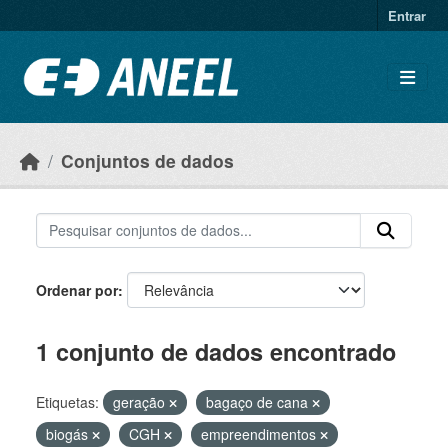
Ir para o conteúdo principal
Entrar
Conjuntos de dados
Ordenar por
1 conjunto de dados encontrado
Etiquetas:
geração
bagaço de cana
biogás
CGH
empreendimentos