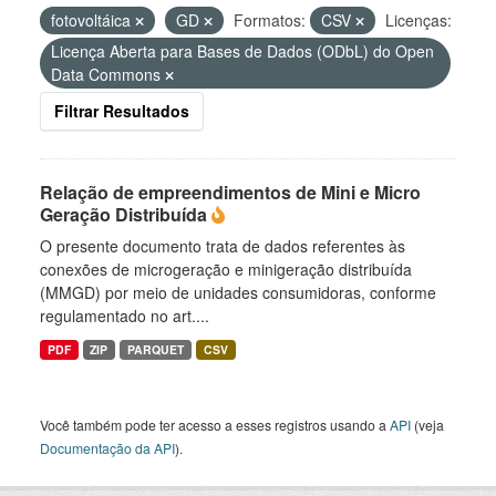
fotovoltáica
GD
Formatos:
CSV
Licenças:
Licença Aberta para Bases de Dados (ODbL) do Open
Data Commons
Filtrar Resultados
Relação de empreendimentos de Mini e Micro
Geração Distribuída
O presente documento trata de dados referentes às
conexões de microgeração e minigeração distribuída
(MMGD) por meio de unidades consumidoras, conforme
regulamentado no art....
PDF
ZIP
PARQUET
CSV
Você também pode ter acesso a esses registros usando a
API
(veja
Documentação da API
).