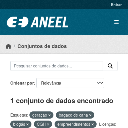
Ir para o conteúdo principal
Entrar
Conjuntos de dados
Ordenar por
1 conjunto de dados encontrado
Etiquetas:
geração
bagaço de cana
biogás
CGH
empreendimentos
Licenças: