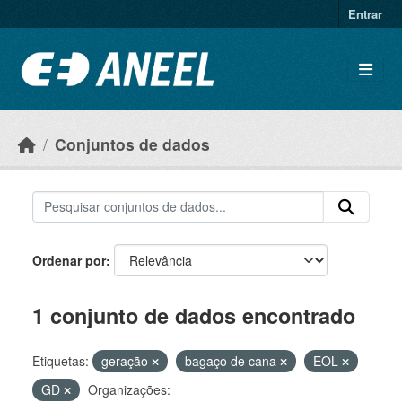
Ir para o conteúdo principal
Entrar
Conjuntos de dados
Ordenar por
1 conjunto de dados encontrado
Etiquetas:
geração
bagaço de cana
EOL
GD
Organizações: