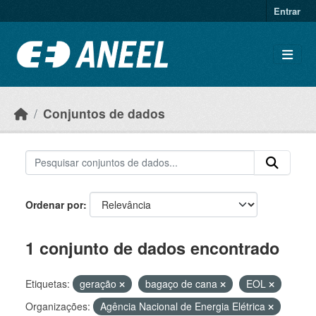
Ir para o conteúdo principal
Entrar
Conjuntos de dados
Ordenar por
1 conjunto de dados encontrado
Etiquetas:
geração
bagaço de cana
EOL
Organizações:
Agência Nacional de Energia Elétrica