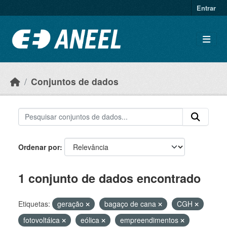
Ir para o conteúdo principal
Entrar
Conjuntos de dados
Ordenar por
1 conjunto de dados encontrado
Etiquetas:
geração
bagaço de cana
CGH
fotovoltáica
eólica
empreendimentos