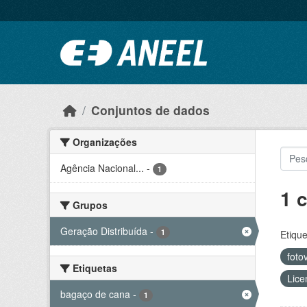
Ir para o conteúdo principal
Conjuntos de dados
Organizações
Agência Nacional...
-
1
1 
Grupos
Geração Distribuída
-
1
Etique
foto
Etiquetas
Lice
bagaço de cana
-
1