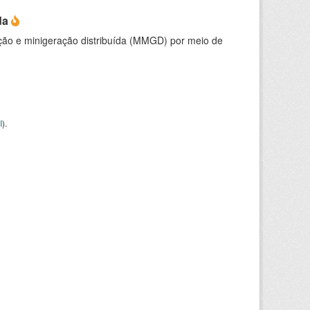
da
ção e minigeração distribuída (MMGD) por meio de
I
).