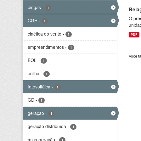
biogás
-
1
Rela
O pre
CGH
-
1
unida
cinética do vento
-
1
PDF
empreendimentos
-
1
Você t
EOL
-
1
eólica
-
1
fotovoltáica
-
1
GD
-
1
geração
-
1
geração distribuída
-
1
microgeração
-
1