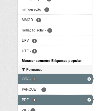
minigeração
-
1
MMGD
-
1
radiação solar
-
1
UFV
-
1
UTE
-
1
Mostrar somente Etiquetas popular
Formatos
CSV
-
1
PARQUET
-
1
PDF
-
1
ZIP
-
1