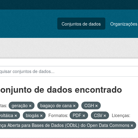
Conjuntos de dados
Organizações
conjunto de dados encontrado
tas:
geração
bagaço de cana
CGH
voltáica
biogás
Formatos:
PDF
CSV
Licenças:
nça Aberta para Bases de Dados (ODbL) do Open Data Commons