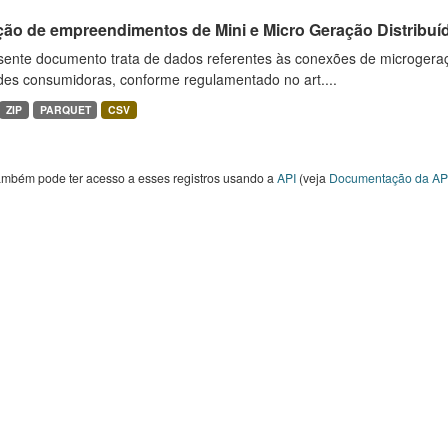
ção de empreendimentos de Mini e Micro Geração Distribuí
sente documento trata de dados referentes às conexões de microgera
des consumidoras, conforme regulamentado no art....
ZIP
PARQUET
CSV
ambém pode ter acesso a esses registros usando a
API
(veja
Documentação da AP