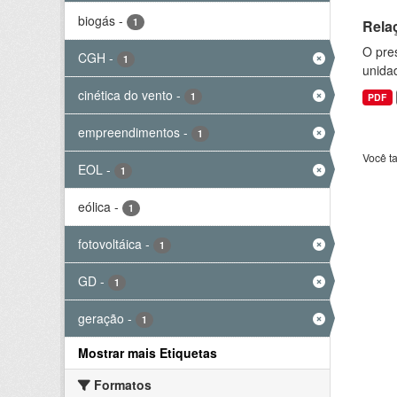
biogás
-
1
Rela
O pre
CGH
-
1
unida
cinética do vento
-
1
PDF
empreendimentos
-
1
Você t
EOL
-
1
eólica
-
1
fotovoltáica
-
1
GD
-
1
geração
-
1
Mostrar mais Etiquetas
Formatos