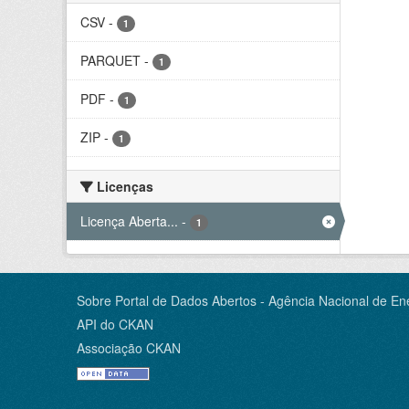
CSV
-
1
PARQUET
-
1
PDF
-
1
ZIP
-
1
Licenças
Licença Aberta...
-
1
Sobre Portal de Dados Abertos - Agência Nacional de Ene
API do CKAN
Associação CKAN