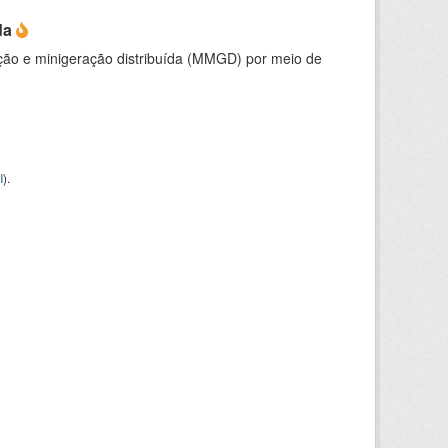
da
ção e minigeração distribuída (MMGD) por meio de
I
).