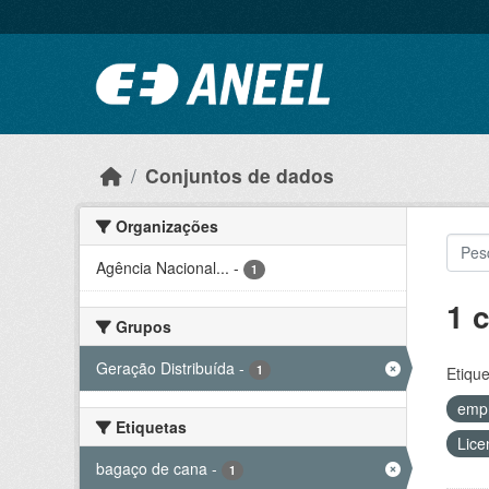
Ir para o conteúdo principal
Conjuntos de dados
Organizações
Agência Nacional...
-
1
1 
Grupos
Geração Distribuída
-
1
Etique
emp
Etiquetas
Lice
bagaço de cana
-
1