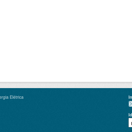
rgia Elétrica
I
I