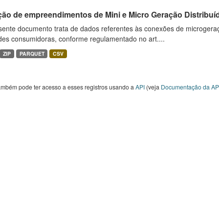
ção de empreendimentos de Mini e Micro Geração Distribuí
sente documento trata de dados referentes às conexões de microgera
des consumidoras, conforme regulamentado no art....
ZIP
PARQUET
CSV
ambém pode ter acesso a esses registros usando a
API
(veja
Documentação da AP