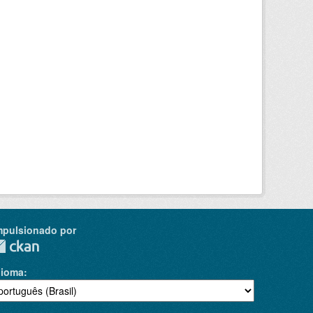
mpulsionado por
dioma