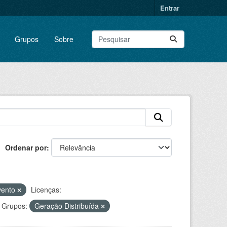
Entrar
Grupos
Sobre
Ordenar por
 vento
Licenças:
Grupos:
Geração Distribuída