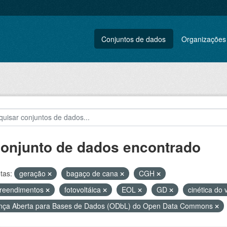
Conjuntos de dados
Organizações
conjunto de dados encontrado
tas:
geração
bagaço de cana
CGH
reendimentos
fotovoltáica
EOL
GD
cinética do
nça Aberta para Bases de Dados (ODbL) do Open Data Commons