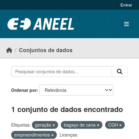
Ir para o conteúdo principal
Entrar
Conjuntos de dados
Ordenar por
1 conjunto de dados encontrado
Etiquetas:
geração
bagaço de cana
CGH
empreendimentos
Licenças: