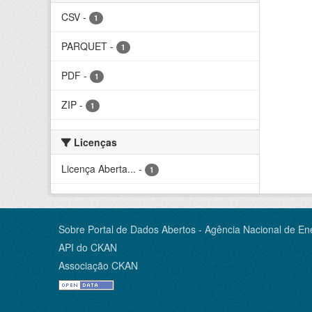
CSV
-
1
PARQUET
-
1
PDF
-
1
ZIP
-
1
Licenças
Licença Aberta...
-
1
Sobre Portal de Dados Abertos - Agência Nacional de Ene
API do CKAN
Associação CKAN