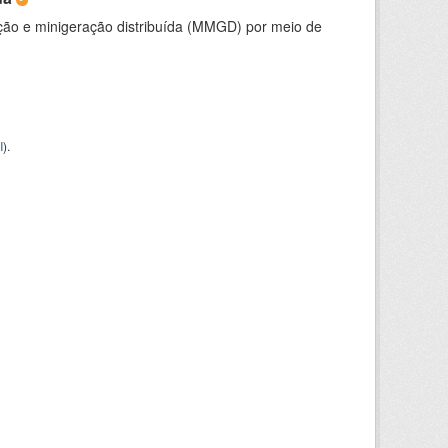
ção e minigeração distribuída (MMGD) por meio de
I
).