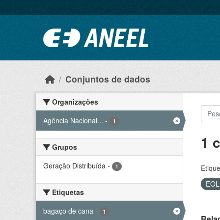
Ir para o conteúdo principal
Conjuntos de dados
Organizações
Agência Nacional...
-
1
1 
Grupos
Geração Distribuída
-
1
Etique
EO
Etiquetas
bagaço de cana
-
1
Rela