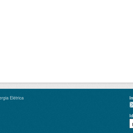
rgia Elétrica
I
I