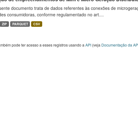
sente documento trata de dados referentes às conexões de microgera
des consumidoras, conforme regulamentado no art....
ZIP
PARQUET
CSV
ambém pode ter acesso a esses registros usando a
API
(veja
Documentação da AP