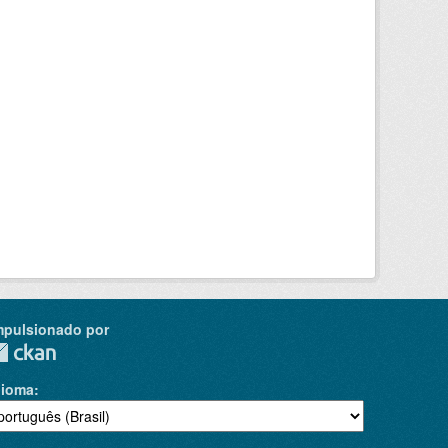
mpulsionado por
dioma