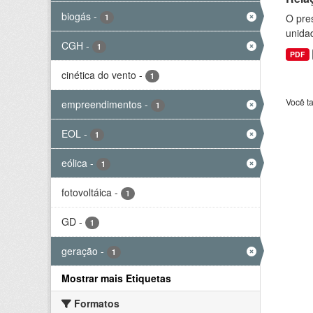
biogás
-
O pre
1
unida
CGH
-
1
PDF
cinética do vento
-
1
Você t
empreendimentos
-
1
EOL
-
1
eólica
-
1
fotovoltáica
-
1
GD
-
1
geração
-
1
Mostrar mais Etiquetas
Formatos