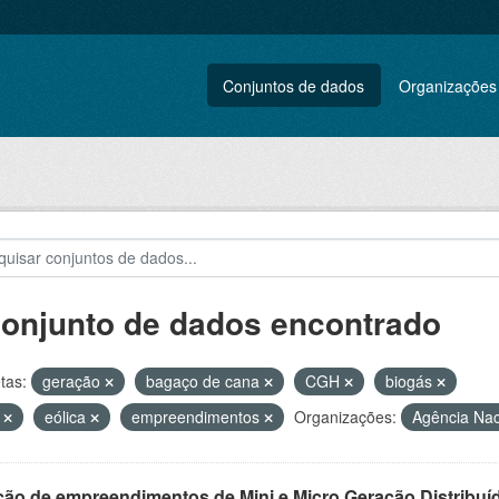
Conjuntos de dados
Organizações
conjunto de dados encontrado
tas:
geração
bagaço de cana
CGH
biogás
L
eólica
empreendimentos
Organizações:
Agência Nac
ção de empreendimentos de Mini e Micro Geração Distribuí