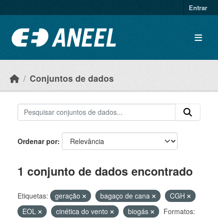
Ir para o conteúdo principal
Entrar
Conjuntos de dados
Ordenar por
1 conjunto de dados encontrado
Etiquetas:
geração
bagaço de cana
CGH
EOL
cinética do vento
biogás
Formatos: